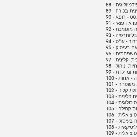
פידמיולוגית
לינית בכירה
 בסט - רופא
 - פרא רפואי
יכה מוסמכת
ביבליותרפיה
 דרור - עו"ס
רפאה בעיסוק
ית-משפחתית
כית וקלינית
אחיות ,ניהול
חות ומיילדת
משה - אחות
ופא משפחה
כולוג קליני
גית קלינית
 פסיכולוגית
 עוס קהילה
ת סוציאלית
אה בעיסוק
נליטיקאית
 סוציאלית