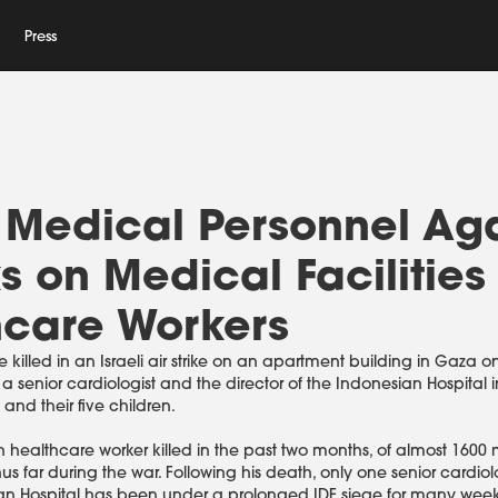
Press
i Medical Personnel Ag
s on Medical Facilities
hcare Workers
killed in an Israeli air strike on an apartment building in Gaza on 
a senior cardiologist and the director of the Indonesian Hospital i
e and their five children.
0th healthcare worker killed in the past two months, of almost 1600
hus far during the war. Following his death, only one senior cardiolo
sian Hospital has been under a prolonged IDF siege for many we