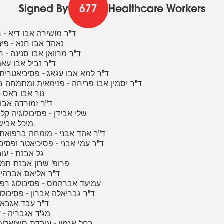
Signed By
677
Healthcare Workers
1 - ד"ר מושירה אבו דיא -
2 - נאהד אבו חנא - פ
3 - ד"ר מרוואן אבו סנינה - 
4 - ד"ר נביל אבו עא
5 - ד"ר למא אבו עגאג - פסיכיאטרית 
6 - ד"ר יסמין אבו פריחה - פנימאית ומתמחה 
7 - נור אבו ראס
8 - ד"ר זמורדה אב
9 - שלי אבידן - פסיכולוגיה ק
10 - מיכל אב
11 - ד"ר אהד אבני - מומחה ברפו
12 - ד"ר עמי אבני - פסיכיאטר ופסי
13 - גל אבנת - ע
14 - פרופ' שרון אבנת ת
15 - ד"ר אליאס אברהי
16 - עמיעד אברהמס - פסיכולוג ר
17 - ד"ר גבריאלה אברון - פסיכול
18 - ד"ר עבד אגב
19 - מג'ד אגבריה
20 - רחל אגמון - עובדת סוציאלי