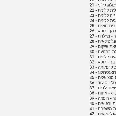
יכולוג קליני
לית קלינית
גיה קלינית
וגית קלינית
 בבית חולים
טרמן - רופא
פיר - מיילדת
אנליטיקאית
רופאת שיקום
פלת בתנועה
וגית קלינית
ורבך - רופא
נכ"ל עמותה
טרואנטרולוג
ת סוציאלית
 אטל - סיעוד
פואת ילדים
זנברג - אחות
ינגר - רופאה
נית ורפואית
רופאת משפחה
ואנליטקאית