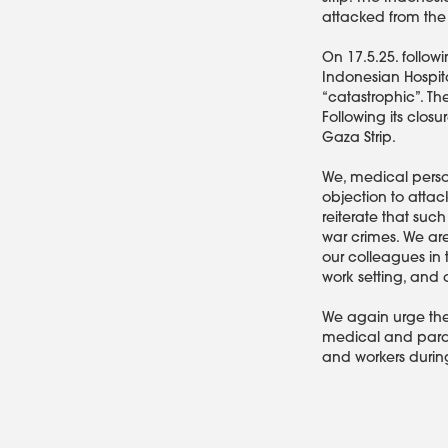
attacked from the a
On 17.5.25. followi
Indonesian Hospita
“catastrophic”. Th
Following its clos
Gaza Strip.
We, medical personn
objection to attac
reiterate that suc
war crimes. We are
our colleagues in 
work setting, and a
We again urge the 
medical and para-
and workers durin