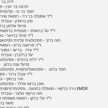
110 - לייה 
111 - תרצה בר חנין - 
112 - תמר בר נוי - קלינ
113 - ד"ר אסטלה בר ניר - רופאת שיני
114 - סיון בראדון - עובד
115 - פרופ' אלחנן בר
116 - ד"ר טל ברואלוני - מומחית ברפ
117 - ד"ר מיכל ברויאר - נ
118 - חוה ברוך - פסיכולוגית קלינית פסיכוא
119 - ד"ר מריאנה בריק - רו
120 - ד"ר עידו ברישי - גסטר
121 - יעל ברלברן - עובד
122 - ד"ר דליה ברנדס - פסיכולו
123 - פרופ' ענת ברנע 
124 - תמר ברנע - פסיכואנליטיקאית, פסיכולוג
125 - ד"ר ענבל ברנר - 
126 - זהר ברסקי - 
127 - מעין ברעוז אדלר - פסיכולו
128 - נירה ברקאי - מטפלת בתנועה , פסיכותרפיסטית ומטפלת EMDR
129 - חוה ברקאי מלצר - עובדת
130 - ד"ר טלי ברקן - רופאת משפחה 
131 - משה ב
132 - ד"ר קרן ברקת ש