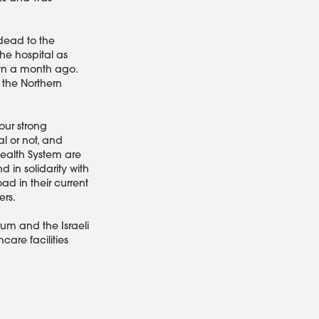
 dead to the
the hospital as
own a month ago.
 the Northern
 our strong
al or not, and
Health System are
 in solidarity with
ad in their current
ers.
rum and the Israeli
are facilities