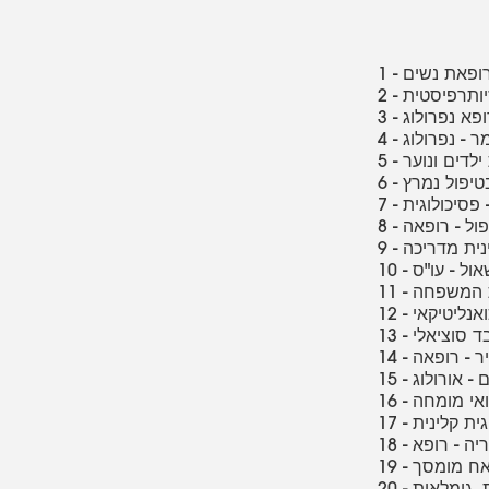
 רופאת נשים
יזיותרפיסטית
רופא נפרולוג
מר - נפרולוג
ילדים ונוער
בטיפול נמרץ
 - פסיכולוגית
ופול - רופאה
לינית מדריכה
ישאול - עו"ס
את המשפחה
כואנליטיקאי
ובד סוציאלי
מיר - רופאה
ם - אורולוג
פואי מומחה
וגית קלינית
אריה - רופא
 - אח מומסך
ת, גימלאית