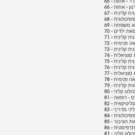
ל ארד - אחות
 ארנון - אחות
וגית קלינית
 פסיכולוגית
רופא משפחה
רופאת ילדים
וגית קלינית
ואה פנימית
גית קלינית
דת סוציאלית
וגית קלינית
וגית קלינית
דת סוציאלית
פואה פנימית
וגית קלינית
יכולוג קליני
מנס - רופאה
ואנליטיקאית
 קליני מדריך
- פסיכולוגית
יאות הציבור
כותרפיסטית
יכולוג קליני