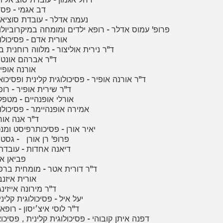
21 - דב אגמי - פס
22 - נעמה אדלר - עובדת סוציא
23 - פרופ' עמוס אדלר - רופא ילדים ומומחה במיקרוביולו
24 - אורית אדם - פסיכול
25 - ד"ר נירית אוליצור - מלווה רוחנית
26 - ד"ר אברהם אונ
27 - אורנה או
28 - ד"ר אורנה אופיר - פסיכולוגית קלינית ופסיכו
29 - ד"ר שירית אופיר - 
30 - אורלי אופנהיים - מט
31 - אמירה אופנהיימר - פסיכול
32 - ד"ר אנה א
33 - יאיר אורן - פסיכותרפיסט ומ
34 - פרופ' רן אורן - גס
35 - דיאנה אחדות - עובד
36 - פביאן
37 - ד"ר דורית אטר - מומחית בר
38 - אורית אי
39 - ד"ר מירונה אייז
40 - יעל איל - פסיכולוגית קלי
41 - ד"ר לוסי איצ׳יסון - 
42 - דפנה איתן קובוהי - פסיכולוגית קלינית , פסיכ