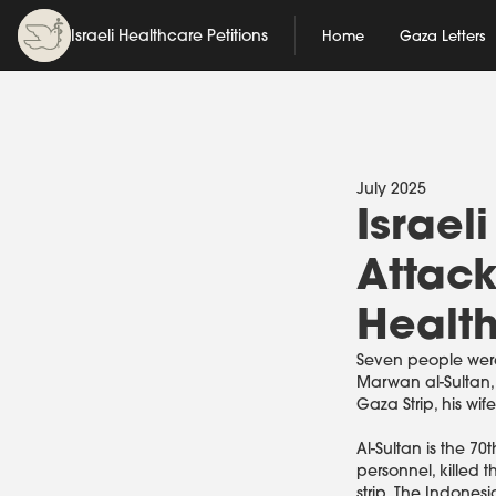
Israeli Healthcare Petitions
Home
Gaza Letters
July 2025
Israel
Attack
Healt
Seven people were 
Marwan al-Sultan, 
Gaza Strip, his wif
Al-Sultan is the 7
personnel, killed t
strip. The Indone