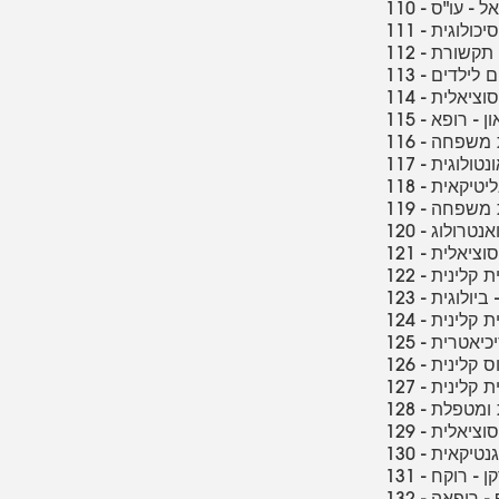
בר אל - עו"ס
פסיכולוגית
אית תקשורת
ים לילדים
ת סוציאלית
און - רופא
ואת משפחה
אונטולוגית
נליטיקאית
פאת משפחה
ואנטרולוג
ת סוציאלית
גית קלינית
- ביולוגית
ית קלינית
פסיכיאטרית
עוס קלינית
גית קלינית
 סוציאלית
וגנטיקאית
רקן - רוקח
יף - רופאה