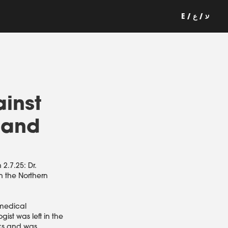
E / ע / ع
ainst
 and
2.7.25: Dr.
n the Northern
 medical
gist was left in the
eks and was