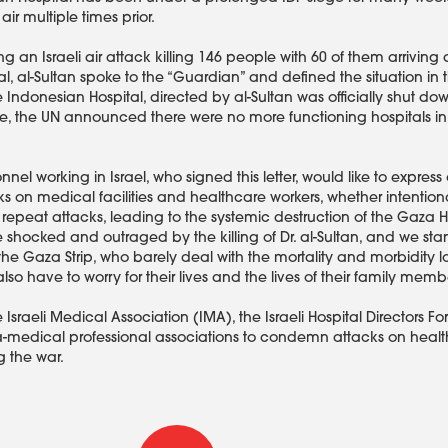
ir multiple times prior.
ng an Israeli air attack killing 146 people with 60 of them arriving
l, al-Sultan spoke to the “Guardian” and defined the situation in 
e Indonesian Hospital, directed by al-Sultan was officially shut d
ure, the UN announced there were no more functioning hospitals in
el working in Israel, who signed this letter, would like to express
ks on medical facilities and healthcare workers, whether intention
h repeat attacks, leading to the systemic destruction of the Gaza 
 shocked and outraged by the killing of Dr. al-Sultan, and we stand
the Gaza Strip, who barely deal with the mortality and morbidity lo
lso have to worry for their lives and the lives of their family memb
Israeli Medical Association (IMA), the Israeli Hospital Directors Fo
medical professional associations to condemn attacks on healthc
g the war.